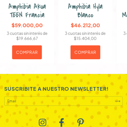
Amphibia Akua
Amphibia Hyla
TEEN Francia
Blanco
M
$59.000,00
$46.212,00
3
cuotas sin interés de
3
cuotas sin interés de
3
$19.666,67
$15.404,00
COMPRAR
COMPRAR
SUSCRIBITE A NUESTRO NEWSLETTER!