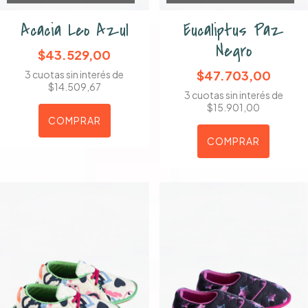
Acacia Leo Azul
Eucaliptus Paz
Negro
$43.529,00
$47.703,00
3
cuotas sin interés de
$14.509,67
3
cuotas sin interés de
$15.901,00
COMPRAR
COMPRAR