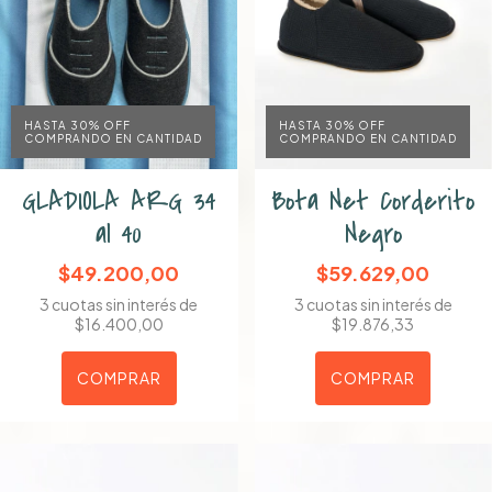
HASTA 30% OFF
HASTA 30% OFF
COMPRANDO EN CANTIDAD
COMPRANDO EN CANTIDAD
GLADIOLA ARG 34
Bota Net Corderito
al 40
Negro
$49.200,00
$59.629,00
3
cuotas sin interés de
3
cuotas sin interés de
$16.400,00
$19.876,33
COMPRAR
COMPRAR