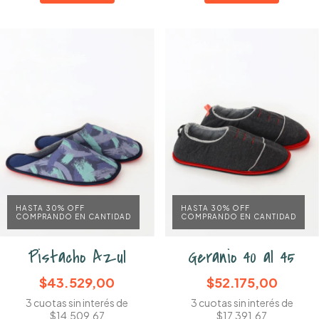
HASTA 30% OFF
HASTA 30% OFF
COMPRANDO EN CANTIDAD
COMPRANDO EN CANTIDAD
Pistacho Azul
Geranio 40 al 45
$43.529,00
$52.175,00
3
cuotas sin interés de
3
cuotas sin interés de
$14.509,67
$17.391,67