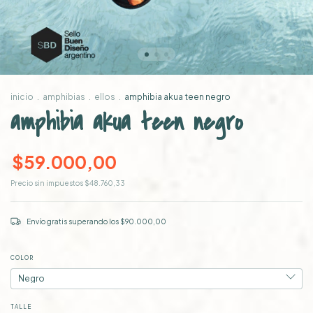
inicio
.
amphibias
.
ellos
.
amphibia akua teen negro
amphibia akua teen negro
$59.000,00
Precio sin impuestos
$48.760,33
Envío gratis
superando los
$90.000,00
COLOR
TALLE