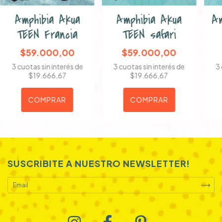
Amphibia Akua
Amphibia Akua
Am
TEEN Francia
TEEN safari
$59.000,00
$59.000,00
3
cuotas sin interés de
3
cuotas sin interés de
3
$19.666,67
$19.666,67
COMPRAR
COMPRAR
SUSCRIBITE A NUESTRO NEWSLETTER!