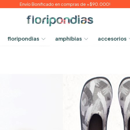
Envío Bonificado en compras de +$90.000!
floripondias
amphibias
accesorios