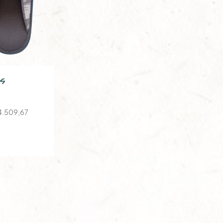
is
4.509,67