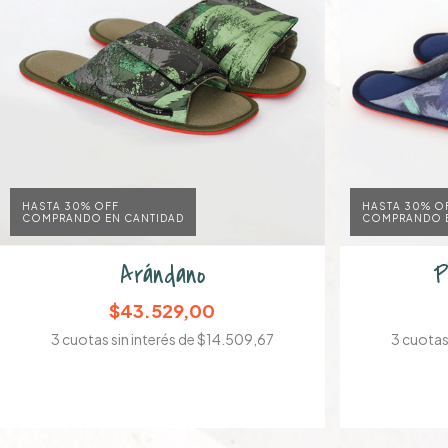
HASTA 30% OFF
HASTA 30% O
COMPRANDO EN CANTIDAD
COMPRANDO E
Arándano
P
$43.529,00
3
cuotas sin interés de
$14.509,67
3
cuotas 