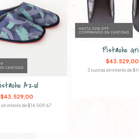
HASTA 30% OFF
COMPRANDO EN CANTIDAD
Pistacho Gr
$43.529,00
FF
N CANTIDAD
3
cuotas sin interés de
$1
istacho Azul
$43.529,00
sin interés de
$14.509,67