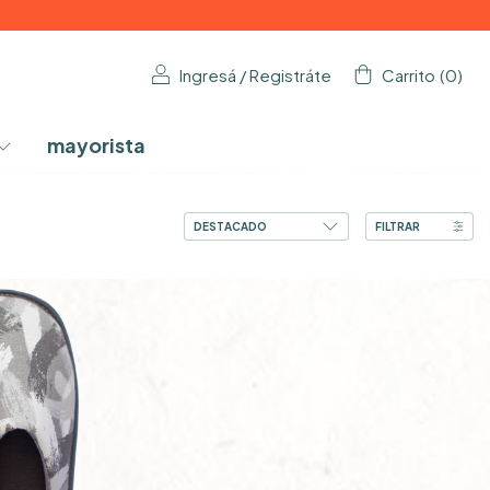
Ingresá
/
Registráte
Carrito
(
0
)
mayorista
FILTRAR