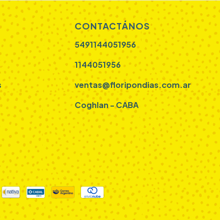
CONTACTÁNOS
5491144051956
1144051956
s
ventas@floripondias.com.ar
Coghlan - CABA