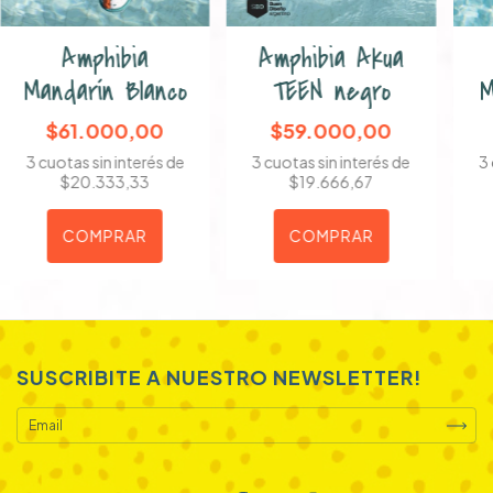
Amphibia
Amphibia Akua
Mandarín Blanco
TEEN negro
M
$61.000,00
$59.000,00
3
cuotas sin interés de
3
cuotas sin interés de
3
$20.333,33
$19.666,67
COMPRAR
COMPRAR
SUSCRIBITE A NUESTRO NEWSLETTER!