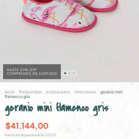
HASTA 30% OFF
COMPRANDO EN CANTIDAD
inicio
.
floripondias
.
estampados
.
minis/teens
.
geranio mini
flamenco gris
geranio mini flamenco gris
$41.144,00
Precio sin impuestos
$34.003,31